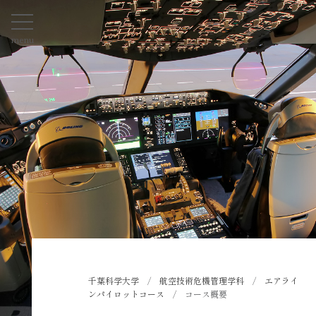
menu
千葉科学大学
/
航空技術危機管理学科
/
エアライ
ンパイロットコース
/
コース概要