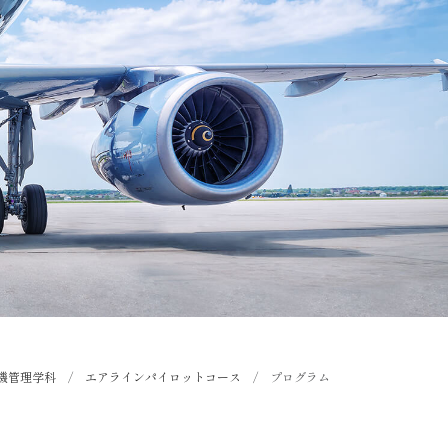
機管理学科
/
エアラインパイロットコース
/
プログラム